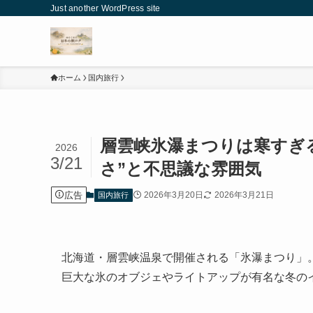
Just another WordPress site
ホーム
国内旅行
層雲峡氷瀑まつりは寒すぎ
2026
3/21
さ”と不思議な雰囲気
広告
2026年3月20日
2026年3月21日
国内旅行
北海道・層雲峡温泉で開催される「氷瀑まつり」
巨大な氷のオブジェやライトアップが有名な冬の