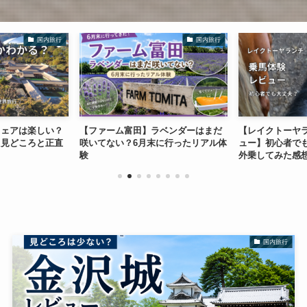
国内旅行
国内旅行
ウェアは楽しい？
【ファーム富田】ラベンダーはまだ
【レイクトーヤ
た見どころと正直
咲いてない？6月末に行ったリアル体
ュー】初心者で
験
外乗してみた感
国内旅行