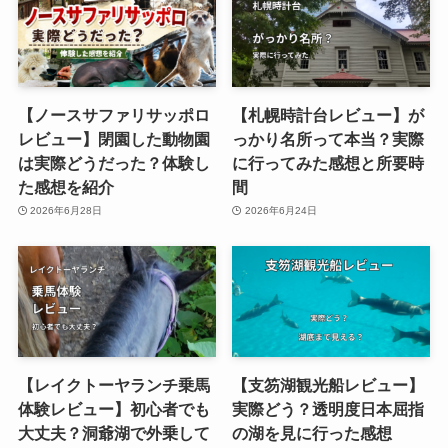
【ノースサファリサッポロ
【札幌時計台レビュー】が
レビュー】閉園した動物園
っかり名所って本当？実際
は実際どうだった？体験し
に行ってみた感想と所要時
た感想を紹介
間
2026年6月28日
2026年6月24日
【レイクトーヤランチ乗馬
【支笏湖観光船レビュー】
体験レビュー】初心者でも
実際どう？透明度日本屈指
大丈夫？洞爺湖で外乗して
の湖を見に行った感想