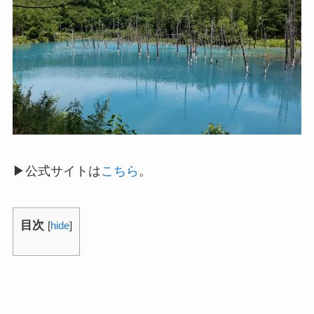
▶公式サイトは
こちら
。
目次
[
hide
]