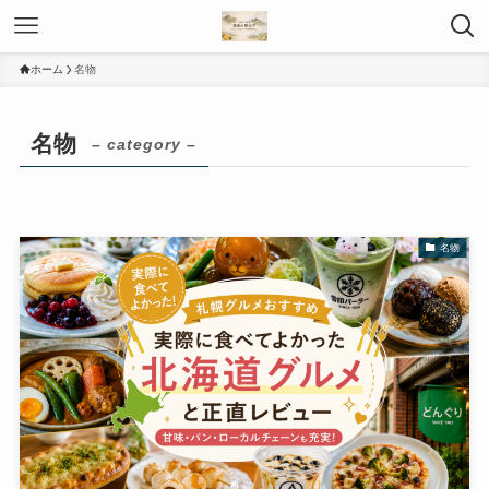
ホーム
名物
名物
– category –
名物