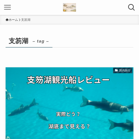
ホーム
支笏湖
支笏湖
– tag –
国内旅行