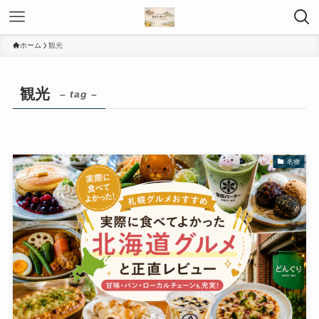
ホーム
観光
観光
– tag –
名物